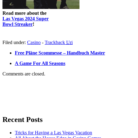
Read more about the
Las Vegas 2024 Super
Bowl Streaker
!
Filed under:
Casino
-
Trackback
Uri
Free Pläne Scommesse – Handbuch Master
A Game For All Seasons
Comments are closed.
Recent Posts
Tricks for Having a Las Vegas Vacation