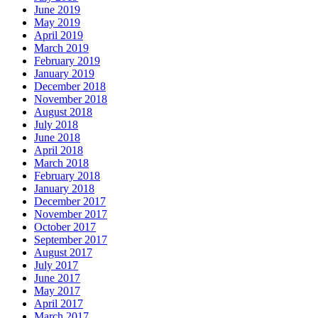
June 2019
May 2019
April 2019
March 2019
February 2019
January 2019
December 2018
November 2018
August 2018
July 2018
June 2018
April 2018
March 2018
February 2018
January 2018
December 2017
November 2017
October 2017
September 2017
August 2017
July 2017
June 2017
May 2017
April 2017
March 2017