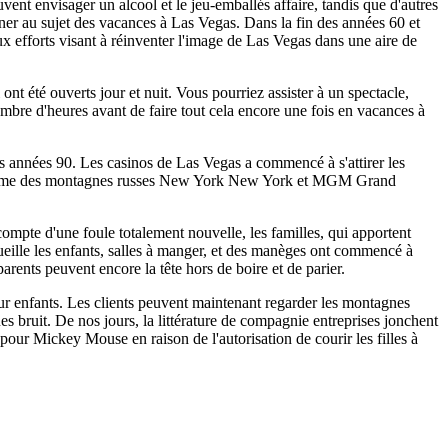
ent envisager un alcool et le jeu-emballés affaire, tandis que d'autres
ner au sujet des vacances à Las Vegas. Dans la fin des années 60 et
x efforts visant à réinventer l'image de Las Vegas dans une aire de
ont été ouverts jour et nuit. Vous pourriez assister à un spectacle,
nombre d'heures avant de faire tout cela encore une fois en vacances à
es années 90. Les casinos de Las Vegas a commencé à s'attirer les
ns comme des montagnes russes New York New York et MGM Grand
nt compte d'une foule totalement nouvelle, les familles, qui apportent
ueille les enfants, salles à manger, et des manèges ont commencé à
arents peuvent encore la tête hors de boire et de parier.
ur enfants. Les clients peuvent maintenant regarder les montagnes
es bruit. De nos jours, la littérature de compagnie entreprises jonchent
s pour Mickey Mouse en raison de l'autorisation de courir les filles à