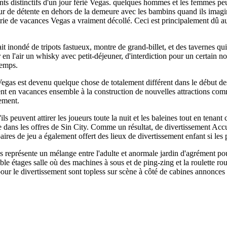
ts distinctifs d'un jour férié Vegas. quelques hommes et les femmes peuv
ur de détente en dehors de la demeure avec les bambins quand ils imagi
trie de vacances Vegas a vraiment décollé. Ceci est principalement dû au
t inondé de tripots fastueux, montre de grand-billet, et des tavernes qui 
er en l'air un whisky avec petit-déjeuner, d'interdiction pour un certain 
temps.
 Vegas est devenu quelque chose de totalement différent dans le début d
aient en vacances ensemble à la construction de nouvelles attractio
ement.
u'ils peuvent attirer les joueurs toute la nuit et les baleines tout en tena
e dans les offres de Sin City. Comme un résultat, de divertissement Acc
res de jeu a également offert des lieux de divertissement enfant si les p
s représente un mélange entre l'adulte et anormale jardin d'agrément po
e étages salle où des machines à sous et de ping-zing et la roulette rou
és pour le divertissement sont topless sur scène à côté de cabines annonce