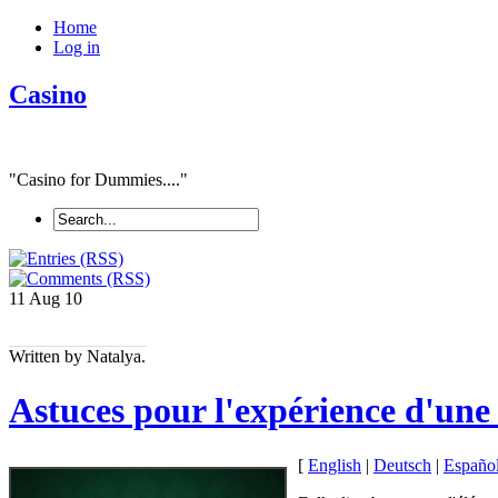
Home
Log in
Casino
"Casino for Dummies...."
11 Aug
10
Written by Natalya.
Astuces pour l'expérience d'une
[
English
|
Deutsch
|
Españo