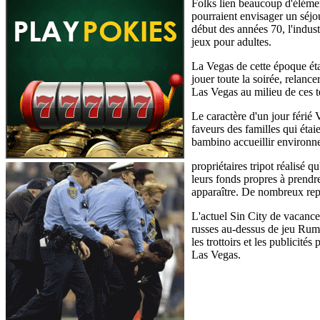
Folks lien beaucoup d'élémen
pourraient envisager un séjo
début des années 70, l'indus
jeux pour adultes.
La Vegas de cette époque étai
jouer toute la soirée, relanc
Las Vegas au milieu de ces 
Le caractère d'un jour férié
faveurs des familles qui ét
bambino accueillir environn
propriétaires tripot réalisé q
leurs fonds propres à prendr
apparaître. De nombreux repai
L'actuel Sin City de vacance
russes au-dessus de jeu Rumbl
les trottoirs et les publicit
Las Vegas.